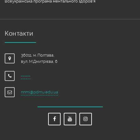
Всеукраїнська програма ментального здоров'я
Контакти
36011, м. Полтава,
вул. М.Дмитрієва, 6
------
nnmi@pdmu.edu.ua