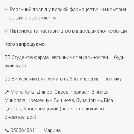
✅ Реальний досвід у великій фармацевтичній компанії
+ офіційне оформлення
✅ Підтримка та наставництво від досвідченої команди
Кого запрошуємо:
👩‍⚕️ Студентів фармацевтичних спеціальностей — будь-
який курс
👩‍⚕️ Випускників, які хочуть набрати досвід і практику
📍 Міста: Київ, Дніпро, Одеса, Черкаси, Вінниця,
Миколаїв, Кременчук, Вишневе, Буча, Ірпінь, Біла
Церква, Кропивницький (перелік періодично
оновлюється)
📞 0503648611 — Марина