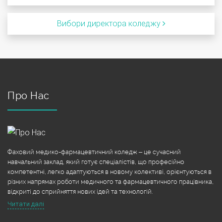
Вибори директора коледжу
Про Нас
Фаховий медико-фармацевтичний коледж – це сучасний
навчальний заклад, який готує спеціалістів, що професійно
компетентні, легко адаптуються в новому колективі, орієнтуються в
різних напрямах роботи медичного та фармацевтичного працівника,
відкриті до сприйняття нових ідей та технологій.
Читати далі