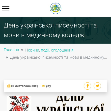
День української писемності та
мови в медичному коледжі
Головна
Новини, події, оголошення
День української писемності та мови в медичному...
08 листопада 2019
923