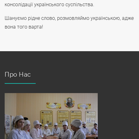
консолідації українського суспільства.
Шануємо рідне слово, розмовляймо українською, адже
вона того варта!
Про Нас