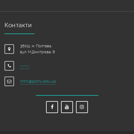
Контакти
36011, м. Полтава,
вул. М.Дмитрієва, 6
------
nnmi@pdmu.edu.ua